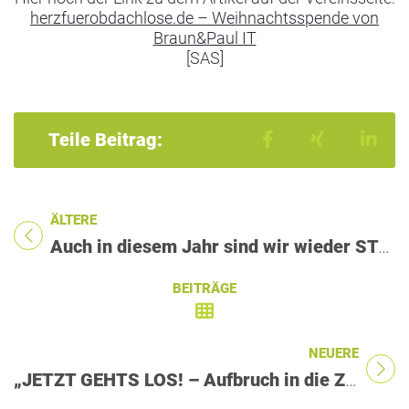
herzfuerobdachlose.de – Weihnachtsspende von
Braun&Paul IT
[SAS]
Teilen auf Faceb
Teilen auf 
Teil
Teile Beitrag:
ÄLTERE
Titel für Beitrag
Auch in diesem Jahr sind wir wieder STARFACE Excellence Plus Partner!
BEITRÄGE
NEUERE
Titel für Beitrag
„JETZT GEHT­S LOS! – Aufbruch in die Zukunft“ – Braun & Paul auf dem DATEV Regional-Info Tag 2026 in Fürth