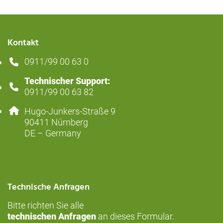
Kontakt
0911/99 00 63 0
Telefonnummer: 4 9 9 1 1 9 9 0 0 6 3 0
Technischer Support:
Handynummer: 4 9 9 1 1 9 9 0 0 6 3 8 2
0911/99 00 63 82
Adresse:
Hugo-Junkers-Straße 9
, 9 0 4 1 1
90411
Nürnberg
DE – Germany
Technische Anfragen
Bitte richten Sie alle
technischen Anfragen
an dieses
Formular
.