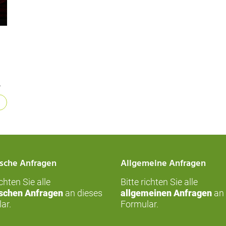
sits at the table. Added identity theft icons, account hijac
…
sche Anfragen
Allgemeine Anfragen
ichten Sie alle
Bitte richten Sie alle
schen Anfragen
an dieses
allgemeinen Anfragen
an 
ar
.
Formular
.