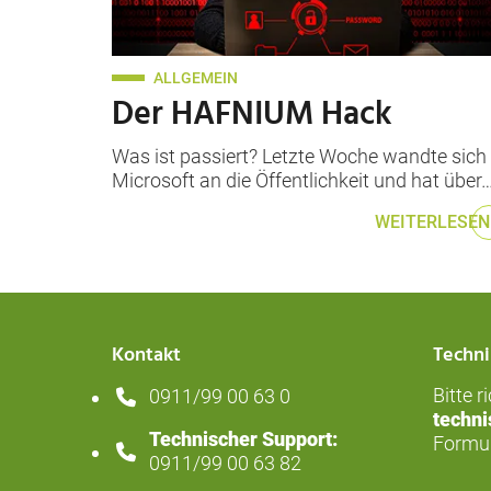
hacker in a jacket with a hood with a laptop 
ALLGEMEIN
Der HAFNIUM Hack
Was ist passiert? Letzte Woche wandte sich
Microsoft an die Öffentlichkeit und hat über
WEITERLESEN
Kontakt
Techni
Bitte r
0911/99 00 63 0
Telefonnummer: 4 9 9 1 1 9 9 0 0 6 3 0
techni
Technischer Support:
Formul
Handynummer: 4 9 9 1 1 9 9 0 0 6 3 8 2
0911/99 00 63 82