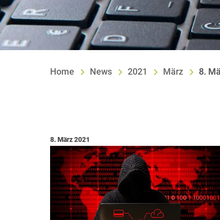
Home
News
2021
März
8. M
Veröffentlicht am:
8. März 2021