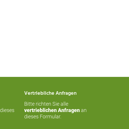
king, bank data theft and world map.
Vertriebliche Anfragen
Bitte richten Sie alle
dieses
vertrieblichen Anfragen
an
dieses
Formular
.